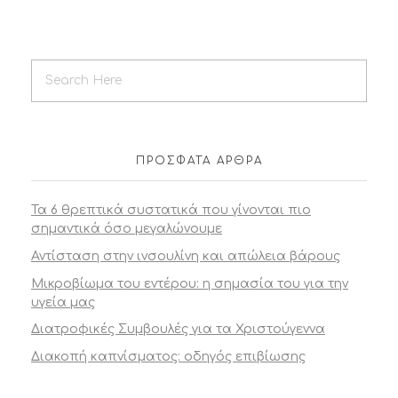
ΠΡΌΣΦΑΤΑ ΆΡΘΡΑ
Τα 6 θρεπτικά συστατικά που γίνονται πιο
σημαντικά όσο μεγαλώνουμε
Αντίσταση στην ινσουλίνη και απώλεια βάρους
Μικροβίωμα του εντέρου: η σημασία του για την
υγεία μας
Διατροφικές Συμβουλές για τα Χριστούγεννα
Διακοπή καπνίσματος: οδηγός επιβίωσης