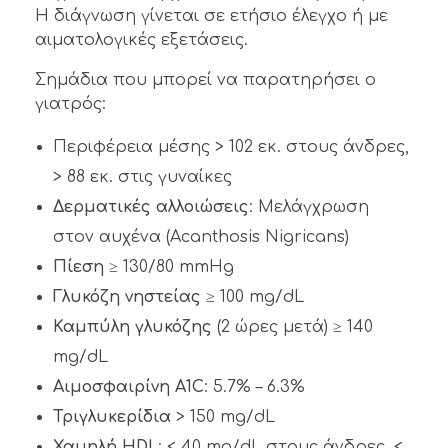
Η διάγνωση γίνεται σε ετήσιο έλεγχο ή με
αιματολογικές εξετάσεις.
Σημάδια που μπορεί να παρατηρήσει ο
γιατρός:
Περιφέρεια μέσης > 102 εκ. στους άνδρες,
> 88 εκ. στις γυναίκες
Δερματικές αλλοιώσεις
: Μελάγχρωση
στον αυχένα (Acanthosis Nigricans)
Πίεση
≥ 130/80 mmHg
Γλυκόζη νηστείας
≥ 100 mg/dL
Καμπύλη γλυκόζης
(2 ώρες μετά) ≥ 140
mg/dL
Αιμοσφαιρίνη A1C
: 5.7% – 6.3%
Τριγλυκερίδια
> 150 mg/dL
Χαμηλή HDL
: < 40 mg/dL στους άνδρες, <