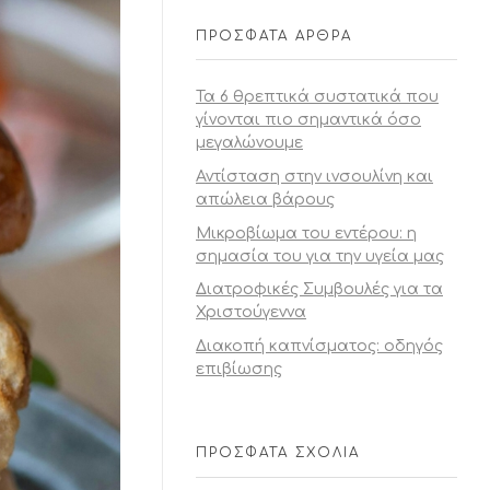
ΠΡΌΣΦΑΤΑ ΆΡΘΡΑ
Τα 6 θρεπτικά συστατικά που
γίνονται πιο σημαντικά όσο
μεγαλώνουμε
Αντίσταση στην ινσουλίνη και
απώλεια βάρους
Μικροβίωμα του εντέρου: η
σημασία του για την υγεία μας
Διατροφικές Συμβουλές για τα
Χριστούγεννα
Διακοπή καπνίσματος: οδηγός
επιβίωσης
ΠΡΌΣΦΑΤΑ ΣΧΌΛΙΑ