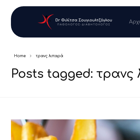
Αρχ
Dr Φιλίτσα Σουγιουλτζόγλου Ιατρείο Διατροφής
Παθολόγος-Διαβητολόγος
Home
τρανς λιπαρά
Posts tagged: τρανς