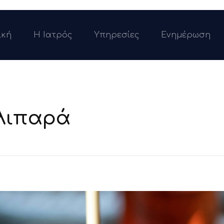
ική
Η Ιατρός
Υπηρεσίες
Ενημέρωση
 λιπαρά