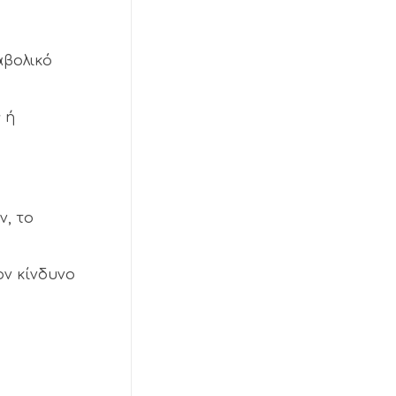
αβολικό
 ή
ν, το
ν κίνδυνο